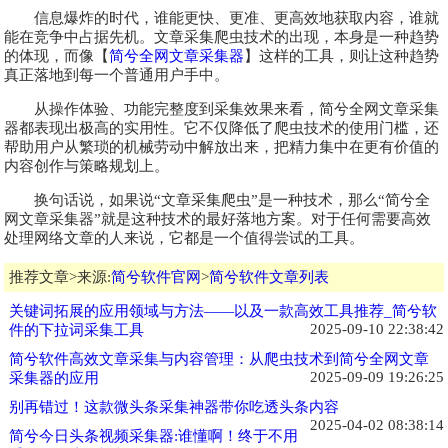
信息爆炸的时代，谁能更快、更准、更高效地获取内容，谁就
能在竞争中占据先机。文章采集爬虫技术的出现，本身是一种趋势
的体现，而像【
简兮全网文章采集器
】这样的工具，则让这种趋势
真正落地到每一个普通用户手中。
从操作体验、功能完整度到采集效果来看，简兮全网文章采集
器都表现出极高的实用性。它不仅降低了爬虫技术的使用门槛，还
帮助用户从繁琐的机械劳动中解放出来，把精力集中在更有价值的
内容创作与策略规划上。
换句话说，如果说“文章采集爬虫”是一种技术，那么“简兮全
网文章采集器”就是这种技术的最好落地方案。对于任何需要高效
处理网络文章的人来说，它都是一个值得尝试的工具。
推荐文章>来源:
简兮软件官网
>
简兮软件文章列表
关键词拓展的应用领域与方法——以及一款高效工具推荐_简兮软
2025-09-10 22:38:42
件的下拉词采集工具
简兮软件高效文章采集与内容管理：从爬虫技术到简兮全网文章
2025-09-09 19:26:25
采集器的应用
别再错过！这款微头条采集神器带你吃透头条内容
2025-04-02 08:38:14
简兮今日头条视频采集器:谁懂啊！终于不用