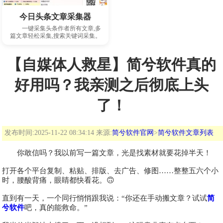
下载此软件
今日头条文章采集器
一键采集头条作者所有文章,多
篇文章轻松采集,搜索关键词采集。
【自媒体人救星】简兮软件真的
好用吗？我亲测之后彻底上头
了！
发布时间:2025-11-22 08:34:14 来源:
简兮软件官网
>
简兮软件文章列表
你敢信吗？我以前写一篇文章，光是找素材就要花掉半天！
打开各个平台复制、粘贴、排版、去广告、修图……整整五六个小
时，腰酸背痛，眼睛都快看花。🙃
直到有一天，一个同行悄悄跟我说：“你还在手动搬文章？试试
简
兮软件
吧，真的能救命。”