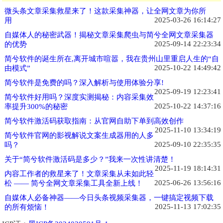
微头条文章采集救星来了！这款采集神器，让全网文章为你所
2025-03-26 16:14:27
用
自媒体人的秘密武器！揭秘文章采集爬虫与简兮全网文章采集器
2025-09-14 22:23:34
的优势
简兮软件的诞生所在,离开城市喧嚣，我在贵州山里重启人生的“自
2025-10-22 14:49:42
由模式”
简兮软件是免费的吗？深入解析与使用体验分享!
2025-09-19 12:23:41
简兮软件好用吗？深度实测揭秘：内容采集效
2025-10-22 14:37:16
率提升300%的秘密
简兮软件激活码获取指南：从官网自助下单到高效创作
2025-11-10 13:34:19
简兮软件官网的影视解说文案生成器用的人多
2025-09-10 22:35:35
吗？
关于“简兮软件激活码是多少？”我来一次性讲清楚！
2025-11-19 18:14:31
内容工作者的救星来了！文章采集从未如此轻
2025-06-26 13:56:16
松 —— 简兮全网文章采集工具全新上线！
自媒体人必备神器——今日头条视频采集器，一键搞定视频下载
2025-11-13 17:02:35
的所有烦恼！