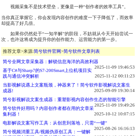
视频采集不是技术壁垒，更像是一种“创作者的效率工具”。
当你真正掌握它，你会发现内容创作的难度一下子降低了，而效率
却提高了好几倍。
如果你仍然处于“一知半解”的阶段，不妨就从今天开始尝试一
次，也许这将成为提升你的创作能力、运营能力的第一步。
推荐文章>来源:
简兮软件官网
>
简兮软件文章列表
简兮全网文章采集器：解锁信息海洋的高效利器
2025-11-09 19:46:53
基于C#与Sharp7的S7-200Smart上位机项目实
2025-11-12 00:11:23
践与通信冲突解析
当影视解说遇上文案瓶颈，神器来了！简兮软件影视解说文案生
2025-09-09 19:30:14
成器!
简兮影视解说文案生成器：重塑影视内容创作生态的智能引擎
2025-11-09 19:49:26
简兮软件好用吗？内容创作者都在用的文章采
2025-10-12 10:07:15
集利器！
电影解说文案写作工具：从创意到落地，只需“一键”
2025-08-26 16:16:13
简兮视频消重工具/视频伪原创工具：一键解